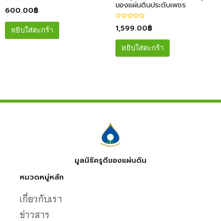
ของแผ่นดินประดับเพชร
ใ
600.00
฿
ห้
ค
ะ
ใ
1,599.00
฿
แ
ห้
หยิบใส่ตะกร้า
น
ค
น
ะ
0
แ
ตั้
หยิบใส่ตะกร้า
น
ง
น
แ
0
ต่
ตั้
1
ง
-
แ
5
ต่
ค
1
ะ
-
แ
5
น
ค
น
ะ
แ
น
น
มูลนิธิครูดีของแผ่นดิน
หมวดหมู่หลัก
เกี่ยวกับเรา
ข่าวสาร