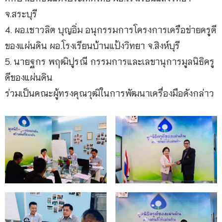
จ.สระบุรี
4. ผอ.เชาวลิต บุญอิ่ม อนุกรรมการโครงการเครือข่ายครูดี
ของแผ่นดิน ผอ.โรงเรียนบ้านแป้งวิทยา จ.สิงห์บุรี
5. นายฐกร พฤฒิปูรณี กรรมการและเลขานุการมูลนิธิครู
ดีของแผ่นดิน
ร่วมเป็นคณะผู้ทรงคุณวุฒิในการพัฒนาเครื่องมือดังกล่าว