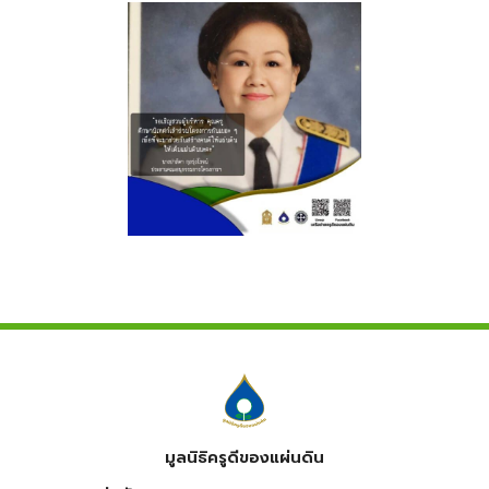
มูลนิธิครูดีของแผ่นดิน