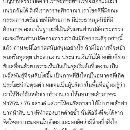
ปัญหาที่ควรขบคิดว่า เราจะทำอย่างไรที่จะเอาแผนมา
ผนวกกันได้ สิ่งที่เราควรจะพิจารณา เราโชคดีที่มีคณะ
กรรมการเครือข่ายที่มีศักยภาพ มีประธานมูลนิธิที่มี
ศักยภาพ ผมเองในฐานะที่เป็นตัวแทนท่านปลัดกระทรวง
ผมจะเรียนท่านปลัดกระทรวงว่ามันมีกิจกรรมดีๆ อย่างนี้
แล้ว ท่านจะมีโอกาสสนับสนุนอย่างไร ถ้ามีโอกาสที่จะเข้า
พบหรือพูดคุย ประสานงาน ประสานเงินกันได้ ผมยินดีร่วม
ขับเคลื่อนด้วย เพราะเห็นมันเป็นจุดเริ่มต้นที่งดงาม เป็น
เมล็ดพันธุ์ที่จะเติบโตขึ้น เป็นภาพที่ยิ่งใหญ่ในอนาคตที่เกิด
ประโยชน์ต่อคุณค่า ผมเคยเป็นผู้บริหารในพื้นที่อยู่ ผมรู้ว่า
เราให้ฟังก์ชันหลักเราทำงาน เราให้บทบาทเค้าอาจจะ
ทำ75% / 75 สตางค์ แต่เราให้คนจิตอาสา ให้ไปบาทเค้าทำ
บาทห้าสิบ บางทีทำสองบาทด้วยซ้ำ นั่นคือสิ่งที่จะได้จาก
จิตใจงดงามของคนในสังคม และผมคิดว่ามีสิ่งหนึ่งสิ่งใด